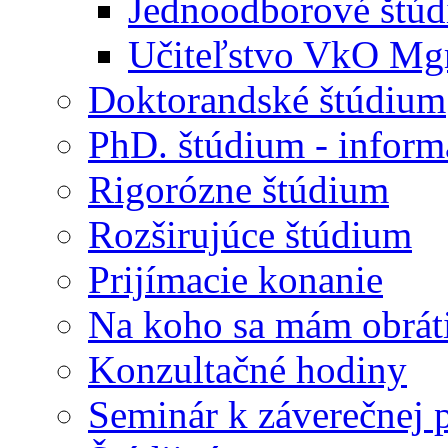
Jednoodborové štú
Učiteľstvo VkO Mgr
Doktorandské štúdium
PhD. štúdium - inform
Rigorózne štúdium
Rozširujúce štúdium
Prijímacie konanie
Na koho sa mám obrát
Konzultačné hodiny
Seminár k záverečnej p