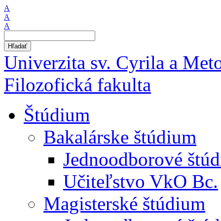
A
A
A
Hľadať
Univerzita sv. Cyrila a Met
Filozofická fakulta
Štúdium
Bakalárske štúdium
Jednoodborové štú
Učiteľstvo VkO Bc.
Magisterské štúdium