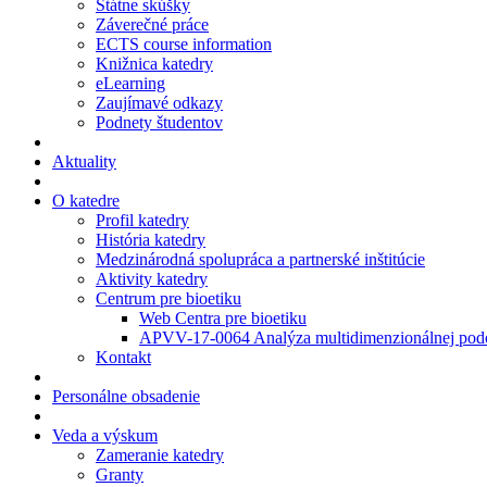
Štátne skúšky
Záverečné práce
ECTS course information
Knižnica katedry
eLearning
Zaujímavé odkazy
Podnety študentov
Aktuality
O katedre
Profil katedry
História katedry
Medzinárodná spolupráca a partnerské inštitúcie
Aktivity katedry
Centrum pre bioetiku
Web Centra pre bioetiku
APVV-17-0064 Analýza multidimenzionálnej podo
Kontakt
Personálne obsadenie
Veda a výskum
Zameranie katedry
Granty