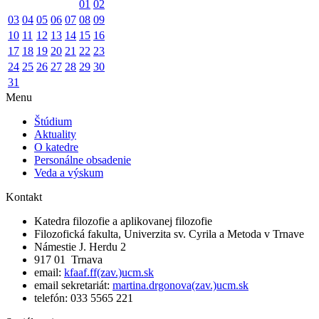
01
02
03
04
05
06
07
08
09
10
11
12
13
14
15
16
17
18
19
20
21
22
23
24
25
26
27
28
29
30
31
Menu
Štúdium
Aktuality
O katedre
Personálne obsadenie
Veda a výskum
Kontakt
Katedra filozofie a aplikovanej filozofie
Filozofická fakulta, Univerzita sv. Cyrila a Metoda v Trnave
Námestie J. Herdu 2
917 01 Trnava
email:
kfaaf.ff(zav.)ucm.sk
email sekretariát:
martina.drgonova(zav.)ucm.sk
telefón: 033 5565 221