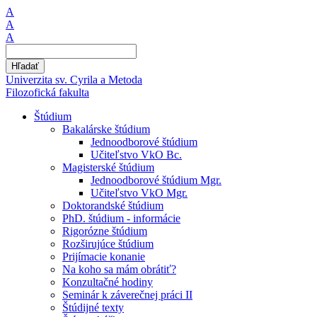
A
A
A
Hľadať
Univerzita sv. Cyrila a Metoda
Filozofická fakulta
Štúdium
Bakalárske štúdium
Jednoodborové štúdium
Učiteľstvo VkO Bc.
Magisterské štúdium
Jednoodborové štúdium Mgr.
Učiteľstvo VkO Mgr.
Doktorandské štúdium
PhD. štúdium - informácie
Rigorózne štúdium
Rozširujúce štúdium
Prijímacie konanie
Na koho sa mám obrátiť?
Konzultačné hodiny
Seminár k záverečnej práci II
Štúdijné texty