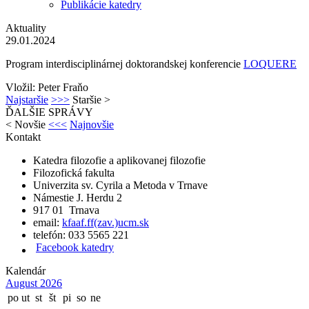
Publikácie katedry
Aktuality
29.01.2024
Program interdisciplinárnej doktorandskej konferencie
LOQUERE
Vložil: Peter Fraňo
Najstaršie
>>>
Staršie
>
ĎALŠIE SPRÁVY
<
Novšie
<<<
Najnovšie
Kontakt
Katedra filozofie a aplikovanej filozofie
Filozofická fakulta
Univerzita sv. Cyrila a Metoda v Trnave
Námestie J. Herdu 2
917 01 Trnava
email:
kfaaf.ff(zav.)ucm.sk
telefón: 033 5565 221
Facebook katedry
Kalendár
August 2026
po
ut
st
št
pi
so
ne