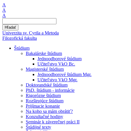
A
A
A
Hľadať
Univerzita sv. Cyrila a Metoda
Filozofická fakulta
Štúdium
Bakalárske štúdium
Jednoodborové štúdium
Učiteľstvo VkO Bc.
Magisterské štúdium
Jednoodborové štúdium Mgr.
Učiteľstvo VkO Mgr.
Doktorandské štúdium
PhD. štúdium - informácie
Rigorózne štúdium
Rozširujúce štúdium
Prijímacie konanie
Na koho sa mám obrátiť?
Konzultačné hodiny
Seminár k záverečnej práci II
Štúdijné texty