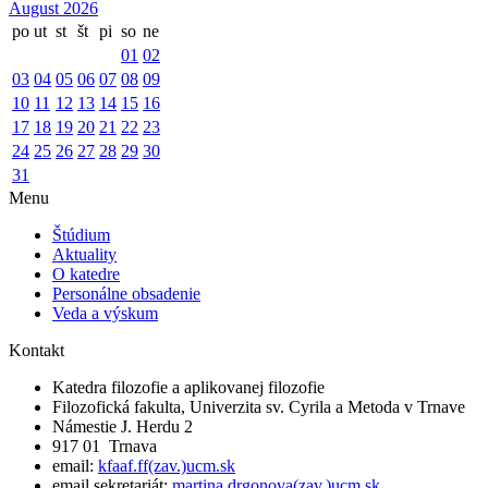
August 2026
po
ut
st
št
pi
so
ne
01
02
03
04
05
06
07
08
09
10
11
12
13
14
15
16
17
18
19
20
21
22
23
24
25
26
27
28
29
30
31
Menu
Štúdium
Aktuality
O katedre
Personálne obsadenie
Veda a výskum
Kontakt
Katedra filozofie a aplikovanej filozofie
Filozofická fakulta, Univerzita sv. Cyrila a Metoda v Trnave
Námestie J. Herdu 2
917 01 Trnava
email:
kfaaf.ff(zav.)ucm.sk
email sekretariát:
martina.drgonova(zav.)ucm.sk