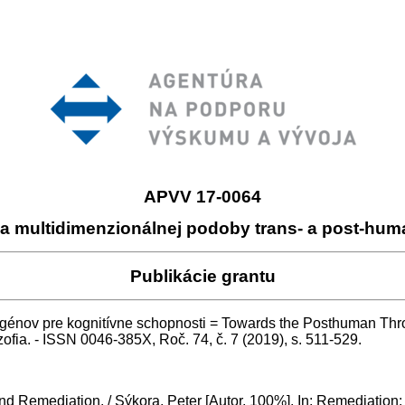
APVV 17-0064
a multidimenzionálnej podoby trans- a post-hu
Publikácie grantu
nov pre kognitívne schopnosti = Towards the Posthuman Through
zofia. - ISSN 0046-385X, Roč. 74, č. 7 (2019), s. 511-529.
d Remediation. / Sýkora, Peter [Autor, 100%]. In: Remediation