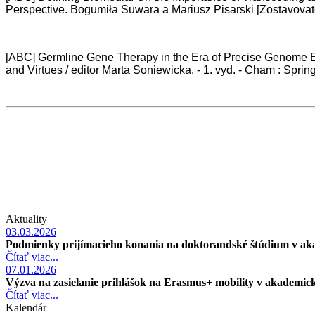
Perspective. Bogumiła Suwara a Mariusz Pisarski [Zostavovateľ
[ABC] Germline Gene Therapy in the Era of Precise Genome Edi
and Virtues / editor Marta Soniewicka. - 1. vyd. - Cham : Spri
Aktuality
03.03.2026
Podmienky prijímacieho konania na doktorandské štúdium v a
Čítať viac...
07.01.2026
Výzva na zasielanie prihlášok na Erasmus+ mobility v akademi
Čítať viac...
Kalendár