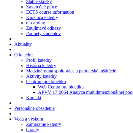
Štátne skúšky
Záverečné práce
ECTS course information
Knižnica katedry
eLearning
Zaujímavé odkazy
Podnety študentov
Aktuality
O katedre
Profil katedry
História katedry
Medzinárodná spolupráca a partnerské inštitúcie
Aktivity katedry
Centrum pre bioetiku
Web Centra pre bioetiku
APVV-17-0064 Analýza multidimenzionálnej podo
Kontakt
Personálne obsadenie
Veda a výskum
Zameranie katedry
Granty