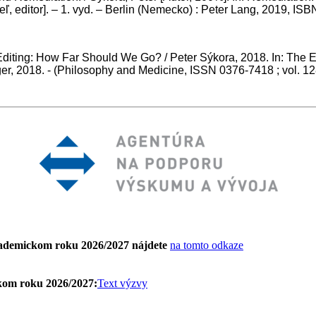
, editor]. – 1. vyd. – Berlin (Nemecko) : Peter Lang, 2019, IS
ting: How Far Should We Go? / Peter Sýkora, 2018. In: The Ethi
nger, 2018. - (Philosophy and Medicine, ISSN 0376-7418 ; vol. 1
kademickom roku 2026/2027 nájdete
na tomto odkaze
ckom roku 2026/2027:
Text výzvy