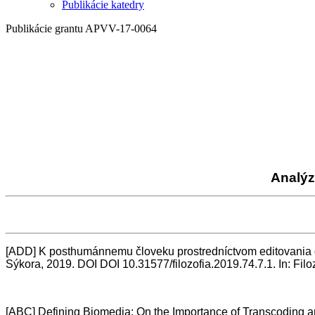
Publikácie katedry
Publikácie grantu APVV-17-0064
Analýz
[
ADD
]
K posthumánnemu človeku prostredníctvom editovania gé
Sýkora, 2019. DOI DOI 10.31577/filozofia.2019.74.7.1. In: Filo
[ABC] Defining Biomedia: On the Importance of Transcoding an